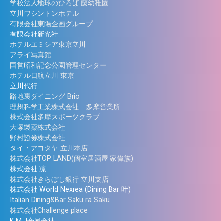
学校法人地球のひろば 藤幼稚園
立川ワシントンホテル
有限会社東陽企画グループ
有限会社新光社
ホテルエミシア東京立川
アライ写真館
国営昭和記念公園管理センター
ホテル日航立川 東京
立川代行
路地裏ダイニング Brio
理想科学工業株式会社 多摩営業所
株式会社多摩スポーツクラブ
大塚製薬株式会社
野村證券株式会社
タイ・アヨタヤ 立川本店
株式会社TOP LAND(個室居酒屋 家偉族)
株式会社 凛
株式会社きらぼし銀行 立川支店
株式会社 World Nexrea (Dining Bar 叶)
Italian Dining&Bar Saku ra Saku
株式会社Challenge place
K,M,J合同会社