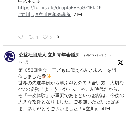
申込↓↓↓
https://forms.gle/dnaj4aFVPa9Z1KkD6
#立川jc
#立川青年会議所
2
1
3
X
公益社団法人 立川青年会議所
@tachikawajc
·
12 2月
第1053回例会「子どもに伝えるAIと未来」を開
催しました
世界の先進事例から学ぶAIとの向き合い方。大切な
4つの姿勢「よ・う・や・ふ」や、AI時代だからこ
そ「一次体験」が重要であるというお話は、今後の
大きな指針となりました。ご参加いただいた皆さ
ま、ありがとうございました！#立川jc
4