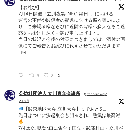
【お詫び】
7月4日開催「立川夜宴-NEO 縁日-」における
運営の不備や関係者の配慮に欠ける振る舞いによ
り、ご来場者様ならびに近隣の皆様へ多大なるご迷
惑をお掛けし深くお詫び申し上げます。
当日の状況と今後の対策につきましては、添付の画
像にてご報告とお詫びに代えさせていただきます。
5
8
X
公益社団法人 立川青年会議所
@tachikawajc
·
29 6月
【関東地区大会 立川大会】まであと5日！
先日はついに決起集会も開催され、熱気は最高潮
7/4は立川駅北口に集合！国立・武蔵村山・立川が