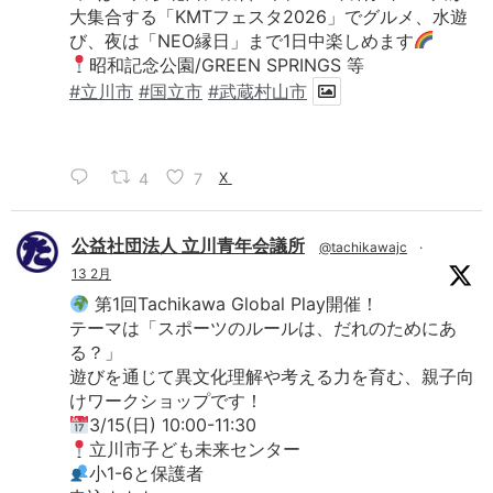
大集合する「KMTフェスタ2026」でグルメ、水遊
び、夜は「NEO縁日」まで1日中楽しめます
昭和記念公園/GREEN SPRINGS 等
#立川市
#国立市
#武蔵村山市
4
7
X
公益社団法人 立川青年会議所
@tachikawajc
·
13 2月
第1回Tachikawa Global Play開催！
テーマは「スポーツのルールは、だれのためにあ
る？」
遊びを通じて異文化理解や考える力を育む、親子向
けワークショップです！
3/15(日) 10:00-11:30
立川市子ども未来センター
小1-6と保護者