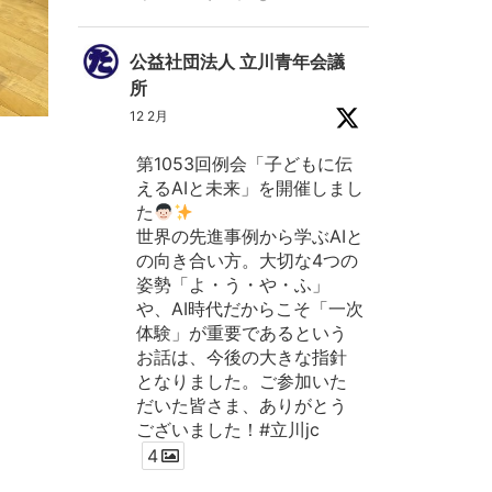
公益社団法人 立川青年会議
所
12 2月
第1053回例会「子どもに伝
えるAIと未来」を開催しまし
た
世界の先進事例から学ぶAIと
の向き合い方。大切な4つの
姿勢「よ・う・や・ふ」
や、AI時代だからこそ「一次
体験」が重要であるという
お話は、今後の大きな指針
となりました。ご参加いた
だいた皆さま、ありがとう
ございました！#立川jc
4