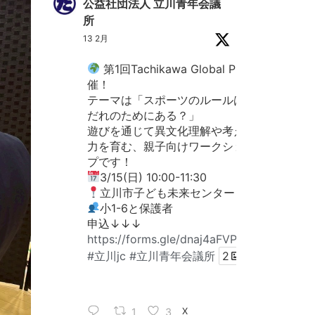
公益社団法人 立川青年会議
所
13 2月
第1回Tachikawa Global Play開
催！
テーマは「スポーツのルールは、
だれのためにある？」
遊びを通じて異文化理解や考える
力を育む、親子向けワークショッ
プです！
3/15(日) 10:00-11:30
立川市子ども未来センター
小1-6と保護者
申込↓↓↓
https://forms.gle/dnaj4aFVPa9Z1KkD6
#立川jc
#立川青年会議所
2
1
3
X