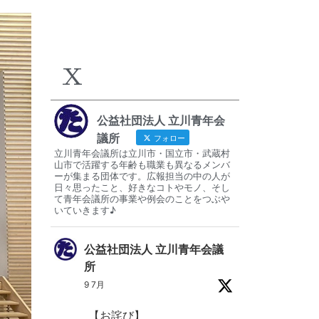
X
公益社団法人 立川青年会
議所
フォロー
立川青年会議所は立川市・国立市・武蔵村
山市で活躍する年齢も職業も異なるメンバ
ーが集まる団体です。広報担当の中の人が
日々思ったこと、好きなコトやモノ、そし
て青年会議所の事業や例会のことをつぶや
いていきます♪
公益社団法人 立川青年会議
所
9 7月
【お詫び】