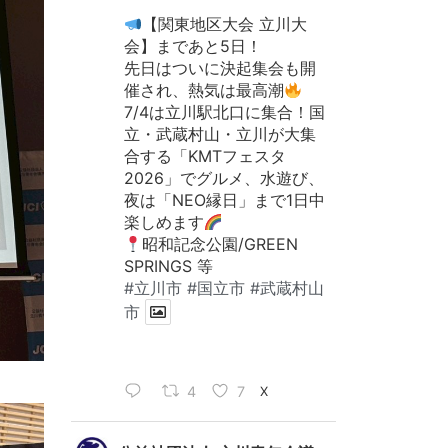
【関東地区大会 立川大
会】まであと5日！
先日はついに決起集会も開
催され、熱気は最高潮
7/4は立川駅北口に集合！国
立・武蔵村山・立川が大集
合する「KMTフェスタ
2026」でグルメ、水遊び、
夜は「NEO縁日」まで1日中
楽しめます
昭和記念公園/GREEN
SPRINGS 等
#立川市
#国立市
#武蔵村山
市
4
7
X