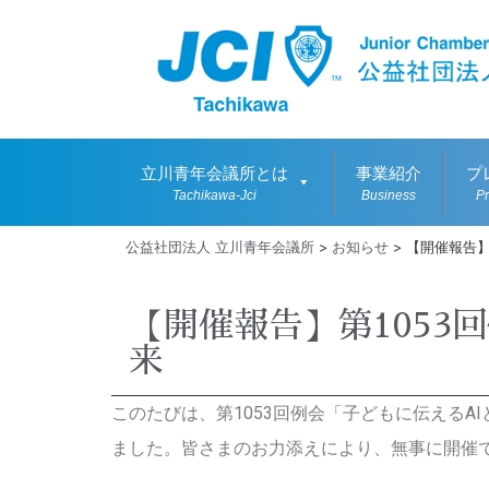
立川青年会議所とは
事業紹介
プ
Tachikawa-Jci
Business
P
公益社団法人 立川青年会議所
>
お知らせ
>
【開催報告】
【開催報告】第1053
来
このたびは、第1053回例会「子どもに伝える
ました。皆さまのお力添えにより、無事に開催