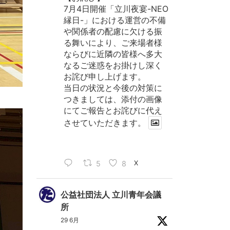
7月4日開催「立川夜宴-NEO
縁日-」における運営の不備
や関係者の配慮に欠ける振
る舞いにより、ご来場者様
ならびに近隣の皆様へ多大
なるご迷惑をお掛けし深く
お詫び申し上げます。
当日の状況と今後の対策に
つきましては、添付の画像
にてご報告とお詫びに代え
させていただきます。
5
8
X
公益社団法人 立川青年会議
所
29 6月