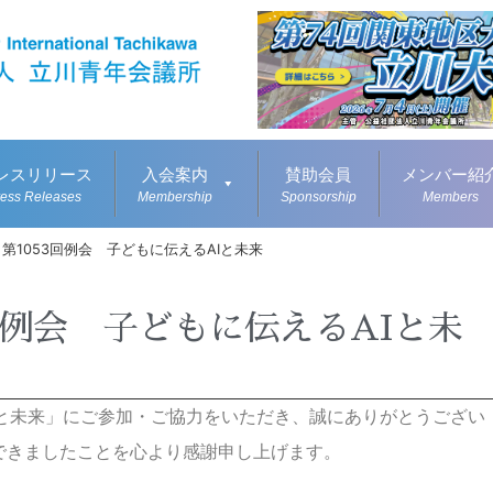
レスリリース
入会案内
賛助会員
メンバー紹
ress Releases
Membership
Sponsorship
Members
第1053回例会 子どもに伝えるAIと未来
回例会 子どもに伝えるAIと未
AIと未来」にご参加・ご協力をいただき、誠にありがとうござい
できましたことを心より感謝申し上げます。