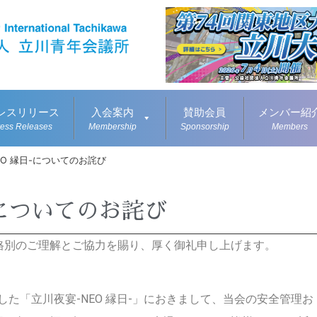
レスリリース
入会案内
賛助会員
メンバー紹
ress Releases
Membership
Sponsorship
Members
EO 縁日-についてのお詫び
-についてのお詫び
格別のご理解とご協力を賜り、厚く御礼申し上げます。
した「立川夜宴-NEO 縁日-」におきまして、当会の安全管理お