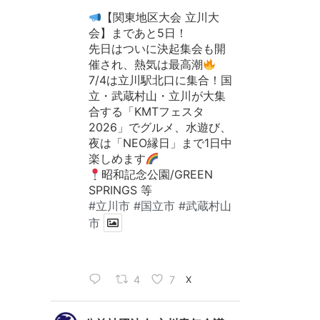
【関東地区大会 立川大
会】まであと5日！
先日はついに決起集会も開
催され、熱気は最高潮
7/4は立川駅北口に集合！国
立・武蔵村山・立川が大集
合する「KMTフェスタ
2026」でグルメ、水遊び、
夜は「NEO縁日」まで1日中
楽しめます
昭和記念公園/GREEN
SPRINGS 等
#立川市
#国立市
#武蔵村山
市
4
7
X