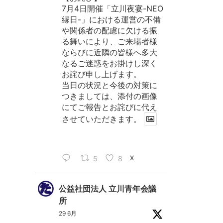
7月4日開催「立川夜宴-NEO
縁日-」における運営の不備
や関係者の配慮に欠ける振
る舞いにより、ご来場者様
ならびに近隣の皆様へ多大
なるご迷惑をお掛けし深く
お詫び申し上げます。
当日の状況と今後の対策に
つきましては、添付の画像
にてご報告とお詫びに代え
させていただきます。
5
8
X
公益社団法人 立川青年会議
所
29 6月