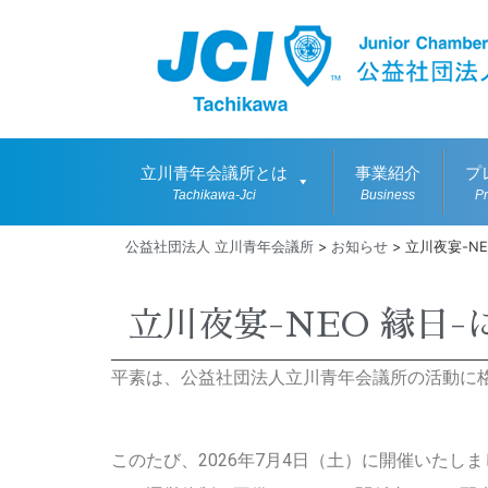
立川青年会議所とは
事業紹介
プ
Tachikawa-Jci
Business
P
公益社団法人 立川青年会議所
>
お知らせ
>
立川夜宴-N
立川夜宴-NEO 縁日
平素は、公益社団法人立川青年会議所の活動に
このたび、2026年7月4日（土）に開催いたしま