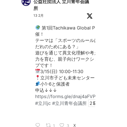
公益社団法人 立川青年会議
所
13 2月
第1回Tachikawa Global Play開
催！
テーマは「スポーツのルールは、
だれのためにある？」
遊びを通じて異文化理解や考える
力を育む、親子向けワークショッ
プです！
3/15(日) 10:00-11:30
立川市子ども未来センター
小1-6と保護者
申込↓↓↓
https://forms.gle/dnaj4aFVPa9Z1KkD6
#立川jc
#立川青年会議所
2
1
3
X