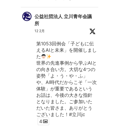
公益社団法人 立川青年会議
所
12 2月
第1053回例会「子どもに伝
えるAIと未来」を開催しまし
た
世界の先進事例から学ぶAIと
の向き合い方。大切な4つの
姿勢「よ・う・や・ふ」
や、AI時代だからこそ「一次
体験」が重要であるという
お話は、今後の大きな指針
となりました。ご参加いた
だいた皆さま、ありがとう
ございました！#立川jc
4